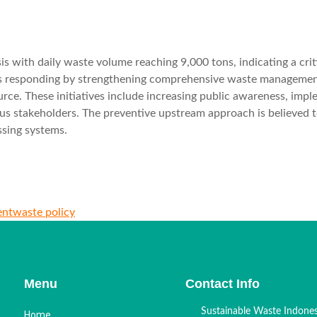
s with daily waste volume reaching 9,000 tons, indicating a crit
 is responding by strengthening comprehensive waste managemen
ce. These initiatives include increasing public awareness, impl
us stakeholders. The preventive upstream approach is believed to
sing systems.
ent
waste policy
Menu
Contact Info
Sustainable Waste Indone
Home