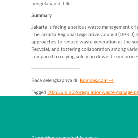
pengolahan di hilir.
Summary
Jakarta is facing a serious waste management crisi
The Jakarta Regional Legislative Council (DPRD)
approaches to reduce waste generation at the sour
Recycle), and fostering collaboration among vario
compared to relying solely on downstream proces
─────────────
Baca selengkapnya di:
Kompas.com →
Tagged
2026
Juni 2026
regulation
waste managem
Promoting a sustainable waste