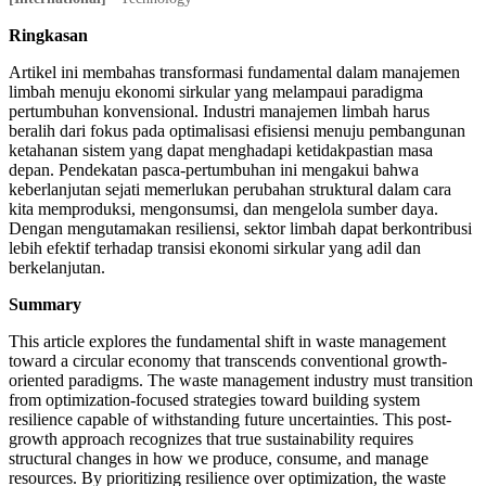
Ringkasan
Artikel ini membahas transformasi fundamental dalam manajemen
limbah menuju ekonomi sirkular yang melampaui paradigma
pertumbuhan konvensional. Industri manajemen limbah harus
beralih dari fokus pada optimalisasi efisiensi menuju pembangunan
ketahanan sistem yang dapat menghadapi ketidakpastian masa
depan. Pendekatan pasca-pertumbuhan ini mengakui bahwa
keberlanjutan sejati memerlukan perubahan struktural dalam cara
kita memproduksi, mengonsumsi, dan mengelola sumber daya.
Dengan mengutamakan resiliensi, sektor limbah dapat berkontribusi
lebih efektif terhadap transisi ekonomi sirkular yang adil dan
berkelanjutan.
Summary
This article explores the fundamental shift in waste management
toward a circular economy that transcends conventional growth-
oriented paradigms. The waste management industry must transition
from optimization-focused strategies toward building system
resilience capable of withstanding future uncertainties. This post-
growth approach recognizes that true sustainability requires
structural changes in how we produce, consume, and manage
resources. By prioritizing resilience over optimization, the waste