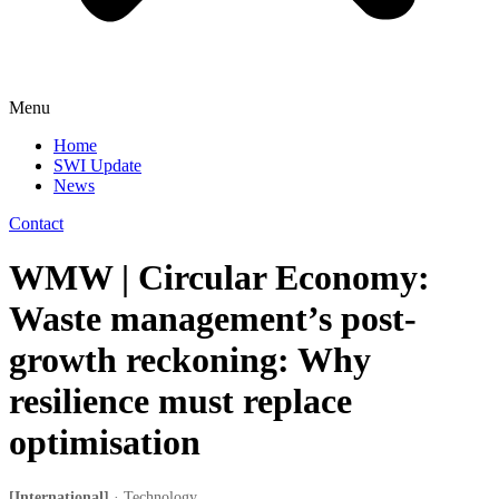
Menu
Home
SWI Update
News
Contact
WMW | Circular Economy:
Waste management’s post-
growth reckoning: Why
resilience must replace
optimisation
[International]
· Technology