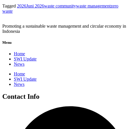
Tagged
2026
Juni 2026
waste community
waste management
zero
waste
Promoting a sustainable waste management and circular economy in
Indonesia
Menu
Home
SWI Update
News
Home
SWI Update
News
Contact Info