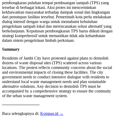
pembongkaran puluhan tempat pembuangan sampah (TPS) yang
tersebar di berbagai lokasi. Aksi protes ini mencerminkan
kekhawatiran masyarakat terhadap dampak sosial dan lingkungan
dari penutupan fasilitas tersebut. Pemerintah kota perlu melakukan
dialog intensif dengan warga untuk memahami kebutuhan
pengelolaan sampah lokal dan merencanakan solusi alternatif yang
berkelanjutan. Keputusan pembongkaran TPS harus diikuti dengan
strategi komprehensif untuk memastikan tidak ada kehambatan
dalam sistem pengelolaan limbah perkotaan.
Summary
Residents of Jambi City have protested against plans to demolish
dozens of waste disposal sites (TPS) scattered across various
locations. The protest reflects community concerns about the social
and environmental impacts of closing these facilities. The city
government needs to conduct intensive dialogue with residents to
understand local waste management needs and plan sustainable
alternative solutions. Any decision to demolish TPS must be
accompanied by a comprehensive strategy to ensure the continuity
of the urban waste management system.
─────────────
Baca selengkapnya di:
Kompas.id →