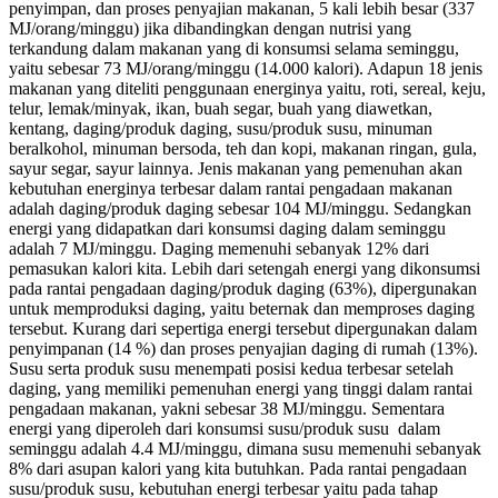
penyimpan, dan proses penyajian makanan, 5 kali lebih besar (337
MJ/orang/minggu) jika dibandingkan dengan nutrisi yang
terkandung dalam makanan yang di konsumsi selama seminggu,
yaitu sebesar 73 MJ/orang/minggu (14.000 kalori). Adapun 18 jenis
makanan yang diteliti penggunaan energinya yaitu, roti, sereal, keju,
telur, lemak/minyak, ikan, buah segar, buah yang diawetkan,
kentang, daging/produk daging, susu/produk susu, minuman
beralkohol, minuman bersoda, teh dan kopi, makanan ringan, gula,
sayur segar, sayur lainnya. Jenis makanan yang pemenuhan akan
kebutuhan energinya terbesar dalam rantai pengadaan makanan
adalah daging/produk daging sebesar 104 MJ/minggu. Sedangkan
energi yang didapatkan dari konsumsi daging dalam seminggu
adalah 7 MJ/minggu. Daging memenuhi sebanyak 12% dari
pemasukan kalori kita. Lebih dari setengah energi yang dikonsumsi
pada rantai pengadaan daging/produk daging (63%), dipergunakan
untuk memproduksi daging, yaitu beternak dan memproses daging
tersebut. Kurang dari sepertiga energi tersebut dipergunakan dalam
penyimpanan (14 %) dan proses penyajian daging di rumah (13%).
Susu serta produk susu menempati posisi kedua terbesar setelah
daging, yang memiliki pemenuhan energi yang tinggi dalam rantai
pengadaan makanan, yakni sebesar 38 MJ/minggu. Sementara
energi yang diperoleh dari konsumsi susu/produk susu dalam
seminggu adalah 4.4 MJ/minggu, dimana susu memenuhi sebanyak
8% dari asupan kalori yang kita butuhkan. Pada rantai pengadaan
susu/produk susu, kebutuhan energi terbesar yaitu pada tahap