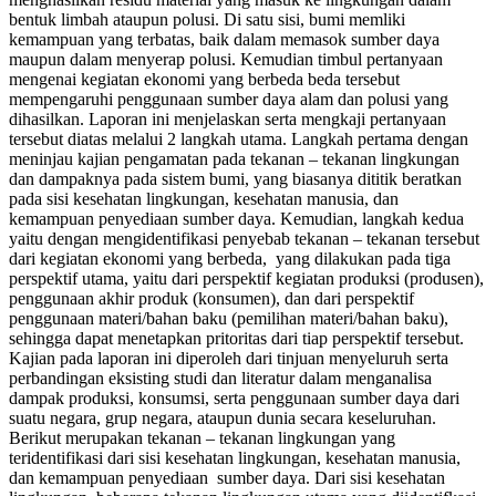
bentuk limbah ataupun polusi. Di satu sisi, bumi memliki
kemampuan yang terbatas, baik dalam memasok sumber daya
maupun dalam menyerap polusi. Kemudian timbul pertanyaan
mengenai kegiatan ekonomi yang berbeda beda tersebut
mempengaruhi penggunaan sumber daya alam dan polusi yang
dihasilkan. Laporan ini menjelaskan serta mengkaji pertanyaan
tersebut diatas melalui 2 langkah utama. Langkah pertama dengan
meninjau kajian pengamatan pada tekanan – tekanan lingkungan
dan dampaknya pada sistem bumi, yang biasanya dititik beratkan
pada sisi kesehatan lingkungan, kesehatan manusia, dan
kemampuan penyediaan sumber daya. Kemudian, langkah kedua
yaitu dengan mengidentifikasi penyebab tekanan – tekanan tersebut
dari kegiatan ekonomi yang berbeda, yang dilakukan pada tiga
perspektif utama, yaitu dari perspektif kegiatan produksi (produsen),
penggunaan akhir produk (konsumen), dan dari perspektif
penggunaan materi/bahan baku (pemilihan materi/bahan baku),
sehingga dapat menetapkan pritoritas dari tiap perspektif tersebut.
Kajian pada laporan ini diperoleh dari tinjuan menyeluruh serta
perbandingan eksisting studi dan literatur dalam menganalisa
dampak produksi, konsumsi, serta penggunaan sumber daya dari
suatu negara, grup negara, ataupun dunia secara keseluruhan.
Berikut merupakan tekanan – tekanan lingkungan yang
teridentifikasi dari sisi kesehatan lingkungan, kesehatan manusia,
dan kemampuan penyediaan sumber daya. Dari sisi kesehatan