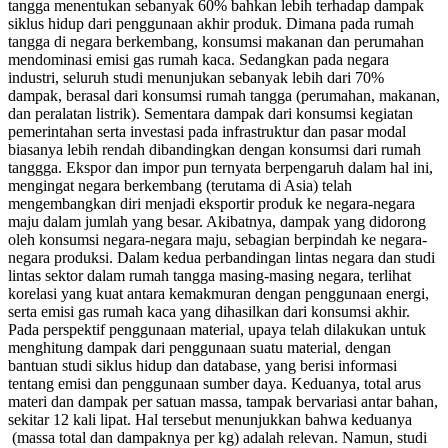
tangga menentukan sebanyak 60% bahkan lebih terhadap dampak
siklus hidup dari penggunaan akhir produk. Dimana pada rumah
tangga di negara berkembang, konsumsi makanan dan perumahan
mendominasi emisi gas rumah kaca. Sedangkan pada negara
industri, seluruh studi menunjukan sebanyak lebih dari 70%
dampak, berasal dari konsumsi rumah tangga (perumahan, makanan,
dan peralatan listrik). Sementara dampak dari konsumsi kegiatan
pemerintahan serta investasi pada infrastruktur dan pasar modal
biasanya lebih rendah dibandingkan dengan konsumsi dari rumah
tanggga. Ekspor dan impor pun ternyata berpengaruh dalam hal ini,
mengingat negara berkembang (terutama di Asia) telah
mengembangkan diri menjadi eksportir produk ke negara-negara
maju dalam jumlah yang besar. Akibatnya, dampak yang didorong
oleh konsumsi negara-negara maju, sebagian berpindah ke negara-
negara produksi. Dalam kedua perbandingan lintas negara dan studi
lintas sektor dalam rumah tangga masing-masing negara, terlihat
korelasi yang kuat antara kemakmuran dengan penggunaan energi,
serta emisi gas rumah kaca yang dihasilkan dari konsumsi akhir.
Pada perspektif penggunaan material, upaya telah dilakukan untuk
menghitung dampak dari penggunaan suatu material, dengan
bantuan studi siklus hidup dan database, yang berisi informasi
tentang emisi dan penggunaan sumber daya. Keduanya, total arus
materi dan dampak per satuan massa, tampak bervariasi antar bahan,
sekitar 12 kali lipat. Hal tersebut menunjukkan bahwa keduanya
(massa total dan dampaknya per kg) adalah relevan. Namun, studi