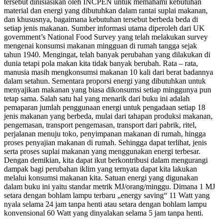
tersebut dinisiasikan oleh INCPEN untuk memahami kebutuhan
material dan energi yang dibutuhkan dalam rantai suplai makanan,
dan khususnya, bagaimana kebutuhan tersebut berbeda beda di
setiap jenis makanan. Sumber informasi utama diperoleh dari UK
government’s National Food Survey yang telah melakukan survey
mengenai konsumsi makanan mingguan di rumah tangga sejak
tahun 1940. Mengingat, telah banyak perubahan yang dilakukan di
dunia tetapi pola makan kita tidak banyak berubah. Rata – rata,
manusia masih mengkonsumsi makanan 10 kali dari berat badannya
dalam setahun. Sementara proporsi energi yang dibutuhkan untuk
menyajikan makanan yang biasa dikonsumsi setiap minggunya pun
tetap sama. Salah satu hal yang menarik dari buku ini adalah
pemaparan jumlah penggunaan energi untuk pengadaan setiap 18
jenis makanan yang berbeda, mulai dari tahapan produksi makanan,
pengemasan, transport pengemasan, transport dari pabrik, ritel,
perjalanan menuju toko, penyimpanan makanan di rumah, hingga
proses penyajian makanan di rumah. Sehingga dapat terlihat, jenis
serta proses suplai makanan yang menggunakan energi terbesar.
Dengan demikian, kita dapat ikut berkontribusi dalam mengurangi
dampak bagi perubahan iklim yang ternyata dapat kita lakukan
melalui konsumsi makanan kita. Satuan energi yang digunakan
dalam buku ini yaitu standar metrik MJ/orang/minggu. Dimana 1 MJ
setara dengan bohlam lampu terbaru „energy saving“ 11 Watt yang
nyala selama 24 jam tanpa henti atau setara dengan bohlam lampu
konvensional 60 Watt yang dinyalakan selama 5 jam tanpa henti.