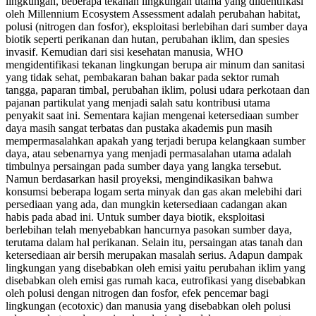
lingkungan, beberapa tekanan lingkungan utama yang diidentifkasi
oleh Millennium Ecosystem Assessment adalah perubahan habitat,
polusi (nitrogen dan fosfor), eksploitasi berlebihan dari sumber daya
biotik seperti perikanan dan hutan, perubahan iklim, dan spesies
invasif. Kemudian dari sisi kesehatan manusia, WHO
mengidentifikasi tekanan lingkungan berupa air minum dan sanitasi
yang tidak sehat, pembakaran bahan bakar pada sektor rumah
tangga, paparan timbal, perubahan iklim, polusi udara perkotaan dan
pajanan partikulat yang menjadi salah satu kontribusi utama
penyakit saat ini. Sementara kajian mengenai ketersediaan sumber
daya masih sangat terbatas dan pustaka akademis pun masih
mempermasalahkan apakah yang terjadi berupa kelangkaan sumber
daya, atau sebenarnya yang menjadi permasalahan utama adalah
timbulnya persaingan pada sumber daya yang langka tersebut.
Namun berdasarkan hasil proyeksi, mengindikasikan bahwa
konsumsi beberapa logam serta minyak dan gas akan melebihi dari
persediaan yang ada, dan mungkin ketersediaan cadangan akan
habis pada abad ini. Untuk sumber daya biotik, eksploitasi
berlebihan telah menyebabkan hancurnya pasokan sumber daya,
terutama dalam hal perikanan. Selain itu, persaingan atas tanah dan
ketersediaan air bersih merupakan masalah serius. Adapun dampak
lingkungan yang disebabkan oleh emisi yaitu perubahan iklim yang
disebabkan oleh emisi gas rumah kaca, eutrofikasi yang disebabkan
oleh polusi dengan nitrogen dan fosfor, efek pencemar bagi
lingkungan (ecotoxic) dan manusia yang disebabkan oleh polusi