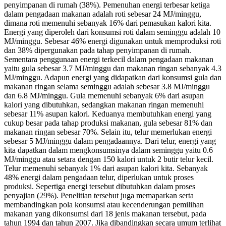
penyimpanan di rumah (38%). Pemenuhan energi terbesar ketiga
dalam pengadaan makanan adalah roti sebesar 24 MJ/minggu,
dimana roti memenuhi sebanyak 16% dari pemasukan kalori kita.
Energi yang diperoleh dari konsumsi roti dalam seminggu adalah 10
MJ/minggu. Sebesar 46% energi digunakan untuk memproduksi roti
dan 38% dipergunakan pada tahap penyimpanan di rumah.
Sementara penggunaan energi terkecil dalam pengadaan makanan
yaitu gula sebesar 3.7 MJ/minggu dan makanan ringan sebanyak 4.3
MJ/minggu. Adapun energi yang didapatkan dari konsumsi gula dan
makanan ringan selama seminggu adalah sebesar 3.8 MJ/minggu
dan 6.8 MJ/minggu. Gula memenuhi sebanyak 6% dari asupan
kalori yang dibutuhkan, sedangkan makanan ringan memenuhi
sebesar 11% asupan kalori. Keduanya membutuhkan energi yang
cukup besar pada tahap produksi makanan, gula sebesar 81% dan
makanan ringan sebesar 70%. Selain itu, telur memerlukan energi
sebesar 5 MJ/minggu dalam pengadaannya. Dari telur, energi yang
kita dapatkan dalam mengkonsumsinya dalam seminggu yaitu 0.6
MJ/minggu atau setara dengan 150 kalori untuk 2 butir telur kecil.
Telur memenuhi sebanyak 1% dari asupan kalori kita. Sebanyak
48% energi dalam pengadaan telur, diperlukan untuk proses
produksi. Sepertiga energi tersebut dibutuhkan dalam proses
penyajian (29%). Penelitian tersebut juga memaparkan serta
membandingkan pola konsumsi atau kecenderungan pemilihan
makanan yang dikonsumsi dari 18 jenis makanan tersebut, pada
tahun 1994 dan tahun 2007. Jika dibandingkan secara umum terlihat