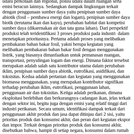
udara perkotaan dan regional, polusi udara dalam ruangan serta
emisi beracun lainnya. Sedangkan dampak lingkungan terkait
dengan penggunaan sumber daya yaitu penipisan sumber daya
abiotik (fosil – pembawa energi dan logam), penipisan sumber daya
biotik (terutama ikan dan kayu), perubahan habitat dan kompetisi
sumber daya (dikarenakan air dan tata guna lahan). Dari perspektif
produksi telah teridentifikasi 3 proses produksi pada industri dalam
menetapkan prioritasnya. Pertama adalah proses yang melibatkan
pembakaran bahan bakar fosil, yakni berupa kegiatan yang
melibatkan pembakaran bahan bakar fosil dengan menggunakan
listrik, yang biasanya dimanfaatkan untuk pemanasan ruangan,
transportasi, penyulingan logam dan energi. Dimana faktor tersebut
merupakan adalah salah satu kontributor utama dalam perubahan
iklim, penipisan sumber daya abiotik, eutrofikasi, asidifikasi, dan
toksisitas. Kedua adalah pertanian dan kegiatan yang menggunakan
biomassa menggunakan, yang merupakan kontributor signifikan
terhadap perubahan iklim, eutrofikasi, penggunaan lahan,
penggunaan air dan toksisitas. Ketiga adalah perikanan, dimana
eksploitasi berlebihan dan berkurangnya cadangan ikan, jelas terkait
dengan sektor ini, begitu juga dengan emisi yang relatif tinggi dari
industri perikanan. Secara umum, identifikasi dampak terkait dari
penggunaan akhir produk dan jasa dapat ditinjau dari 2 sisi, yaitu
prioritas produk dan konsumsi akhir, dan peran dari kegiatan ekspor
dan impor. Terkait dengan prioritas produk dan konsumsi akhir,
disebutkan bahwa, hampir di setiap negara, konsumsi dalam rumah