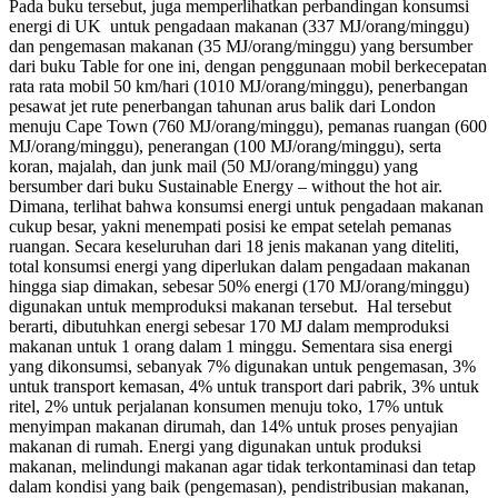
Pada buku tersebut, juga memperlihatkan perbandingan konsumsi
energi di UK untuk pengadaan makanan (337 MJ/orang/minggu)
dan pengemasan makanan (35 MJ/orang/minggu) yang bersumber
dari buku Table for one ini, dengan penggunaan mobil berkecepatan
rata rata mobil 50 km/hari (1010 MJ/orang/minggu), penerbangan
pesawat jet rute penerbangan tahunan arus balik dari London
menuju Cape Town (760 MJ/orang/minggu), pemanas ruangan (600
MJ/orang/minggu), penerangan (100 MJ/orang/minggu), serta
koran, majalah, dan junk mail (50 MJ/orang/minggu) yang
bersumber dari buku Sustainable Energy – without the hot air.
Dimana, terlihat bahwa konsumsi energi untuk pengadaan makanan
cukup besar, yakni menempati posisi ke empat setelah pemanas
ruangan. Secara keseluruhan dari 18 jenis makanan yang diteliti,
total konsumsi energi yang diperlukan dalam pengadaan makanan
hingga siap dimakan, sebesar 50% energi (170 MJ/orang/minggu)
digunakan untuk memproduksi makanan tersebut. Hal tersebut
berarti, dibutuhkan energi sebesar 170 MJ dalam memproduksi
makanan untuk 1 orang dalam 1 minggu. Sementara sisa energi
yang dikonsumsi, sebanyak 7% digunakan untuk pengemasan, 3%
untuk transport kemasan, 4% untuk transport dari pabrik, 3% untuk
ritel, 2% untuk perjalanan konsumen menuju toko, 17% untuk
menyimpan makanan dirumah, dan 14% untuk proses penyajian
makanan di rumah. Energi yang digunakan untuk produksi
makanan, melindungi makanan agar tidak terkontaminasi dan tetap
dalam kondisi yang baik (pengemasan), pendistribusian makanan,