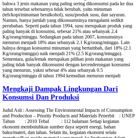
bahwa 3 jenis makanan yang paling sering dikonsumsi pada ke dua
tahun tersebut sebenarnya tidak berubah, yaitu minuman
(teh/kopi/minuman beralkohol), susu/produk susu, dan sayuran.
Namun, hanya jumlah yang dikonsumsinya mengalami sedikit
perubahan. Seperti pada tahun 1994, susu merupakan produk yang
paling banyak di konsumsi, sebesar 21% atau sebanyak 2.4
Kg/orang/minggu. Sedangkan pada tahun 2007, konsumsinya
menurun menjadi 18% atau sebanyak 2.1 Kg/orang/minggu. Lain
halnya dengan konsumsi minuman yang bertambah, dari 18% (2.1
Kg/orang/minggu) naik menjadi 21% (2.5 Kg/orang/minggu).
Sementara, gula/lemak merupakan pilihan jenis makanan yang
paling tidak banyak dikonsumsi dengan kecenderungan konsumsi
yang menurun, yakni sebesar 4% atau sebanyak 0.5
Kg/orang/minggu di tahun 1994 kemudian menurun menjadi
Mengkaji Dampak Lingkungan Dari
Konsumsi Dan Produksi
Judul Asli : Assessing The Environmental Impacts of Consumption
and Production – Priority Products and Materials Penerbit : UNEP
Tahun : 2010 Tebal : 112 halaman Setiap kegiatan
ekonomi membutuhkan sumber daya seperti energi, bahan
baku/materi, dan lahan. Selain itu, kegiatan ekonomi selalu
menghasilkan residu material yang masuk ke lingkungan dalam