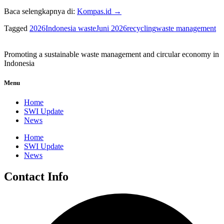
Baca selengkapnya di:
Kompas.id →
Tagged
2026
Indonesia waste
Juni 2026
recycling
waste management
Promoting a sustainable waste management and circular economy in
Indonesia
Menu
Home
SWI Update
News
Home
SWI Update
News
Contact Info