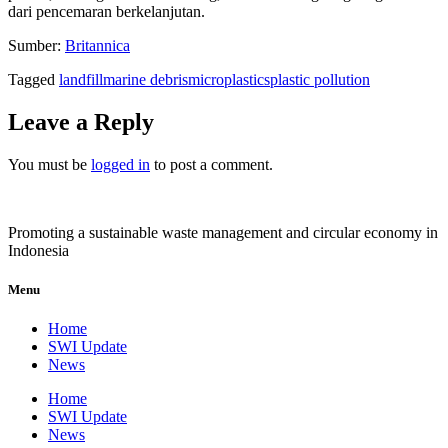
dari pencemaran berkelanjutan.
Sumber:
Britannica
Tagged
landfill
marine debris
microplastics
plastic pollution
Leave a Reply
You must be
logged in
to post a comment.
Promoting a sustainable waste management and circular economy in
Indonesia
Menu
Home
SWI Update
News
Home
SWI Update
News