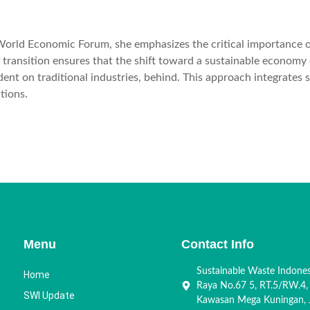
rld Economic Forum, she emphasizes the critical importance of a
t transition ensures that the shift toward a sustainable economy
dent on traditional industries, behind. This approach integrates
tions.
Menu
Contact Info
Sustainable Waste Indone
Home
Raya No.67 5, RT.5/RW.4,
SWI Update
Kawasan Mega Kuningan, J