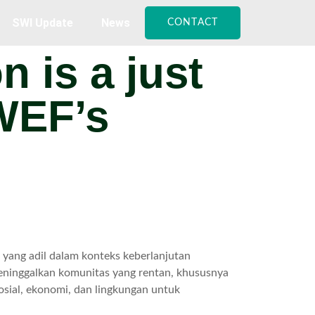
SWI Update
News
CONTACT
n is a just
 WEF’s
ang adil dalam konteks keberlanjutan
eninggalkan komunitas yang rentan, khususnya
osial, ekonomi, dan lingkungan untuk