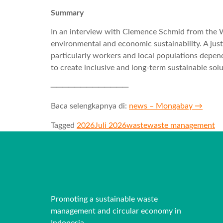
Summary
In an interview with Clemence Schmid from the Wo
environmental and economic sustainability. A jus
particularly workers and local populations depen
to create inclusive and long-term sustainable solu
─────────────
Baca selengkapnya di:
news – Mongabay →
Tagged
2026
Juli 2026
waste
waste management
Promoting a sustainable waste
management and circular economy in
Indonesia