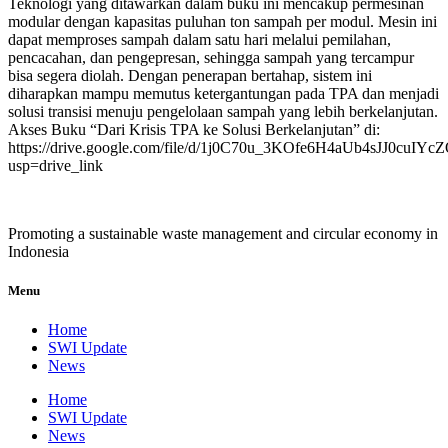
Teknologi yang ditawarkan dalam buku ini mencakup permesinan
modular dengan kapasitas puluhan ton sampah per modul. Mesin ini
dapat memproses sampah dalam satu hari melalui pemilahan,
pencacahan, dan pengepresan, sehingga sampah yang tercampur
bisa segera diolah. Dengan penerapan bertahap, sistem ini
diharapkan mampu memutus ketergantungan pada TPA dan menjadi
solusi transisi menuju pengelolaan sampah yang lebih berkelanjutan.
Akses Buku “Dari Krisis TPA ke Solusi Berkelanjutan” di:
https://drive.google.com/file/d/1j0C70u_3KOfe6H4aUb4sJJ0cuIYc
usp=drive_link
Promoting a sustainable waste management and circular economy in
Indonesia
Menu
Home
SWI Update
News
Home
SWI Update
News