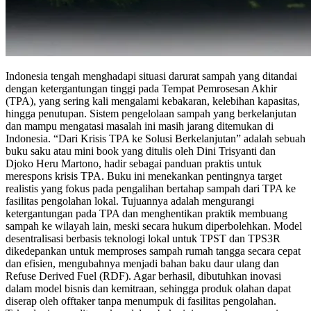
Indonesia tengah menghadapi situasi darurat sampah yang ditandai
dengan ketergantungan tinggi pada Tempat Pemrosesan Akhir
(TPA), yang sering kali mengalami kebakaran, kelebihan kapasitas,
hingga penutupan. Sistem pengelolaan sampah yang berkelanjutan
dan mampu mengatasi masalah ini masih jarang ditemukan di
Indonesia. “Dari Krisis TPA ke Solusi Berkelanjutan” adalah sebuah
buku saku atau mini book yang ditulis oleh Dini Trisyanti dan
Djoko Heru Martono, hadir sebagai panduan praktis untuk
merespons krisis TPA. Buku ini menekankan pentingnya target
realistis yang fokus pada pengalihan bertahap sampah dari TPA ke
fasilitas pengolahan lokal. Tujuannya adalah mengurangi
ketergantungan pada TPA dan menghentikan praktik membuang
sampah ke wilayah lain, meski secara hukum diperbolehkan. Model
desentralisasi berbasis teknologi lokal untuk TPST dan TPS3R
dikedepankan untuk memproses sampah rumah tangga secara cepat
dan efisien, mengubahnya menjadi bahan baku daur ulang dan
Refuse Derived Fuel (RDF). Agar berhasil, dibutuhkan inovasi
dalam model bisnis dan kemitraan, sehingga produk olahan dapat
diserap oleh offtaker tanpa menumpuk di fasilitas pengolahan.