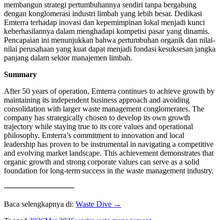
membangun strategi pertumbuhannya sendiri tanpa bergabung
dengan konglomerasi industri limbah yang lebih besar. Dedikasi
Emterra terhadap inovasi dan kepemimpinan lokal menjadi kunci
keberhasilannya dalam menghadapi kompetisi pasar yang dinamis.
Pencapaian ini menunjukkan bahwa pertumbuhan organik dan nilai-
nilai perusahaan yang kuat dapat menjadi fondasi kesuksesan jangka
panjang dalam sektor manajemen limbah.
Summary
After 50 years of operation, Emterra continues to achieve growth by
maintaining its independent business approach and avoiding
consolidation with larger waste management conglomerates. The
company has strategically chosen to develop its own growth
trajectory while staying true to its core values and operational
philosophy. Emterra’s commitment to innovation and local
leadership has proven to be instrumental in navigating a competitive
and evolving market landscape. This achievement demonstrates that
organic growth and strong corporate values can serve as a solid
foundation for long-term success in the waste management industry.
─────────────
Baca selengkapnya di:
Waste Dive →