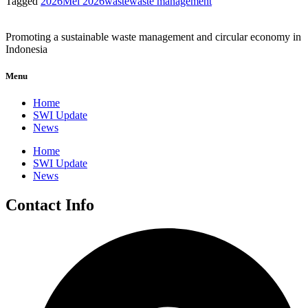
Tagged
2026
Mei 2026
waste
waste management
Promoting a sustainable waste management and circular economy in
Indonesia
Menu
Home
SWI Update
News
Home
SWI Update
News
Contact Info