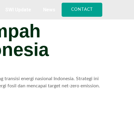
SWI Update
News
CONTACT
mpah
onesia
nsisi energi nasional Indonesia. Strategi ini
gi fosil dan mencapai target net-zero emission.