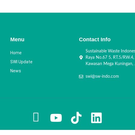
Menu
Contact Info
Sustainable Waste Indone
Home
Raya No.67 5, RT.5/RW.4,
SWI Update
Kawasan Mega Kuningan, J
News
swi@sw-indo.com