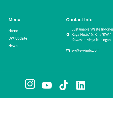
Menu
Contact Info
Sustainable Waste Indone
Home
Raya No.67 5, RT.5/RW.4,
SWI Update
Kawasan Mega Kuningan, J
News
swi@sw-indo.com