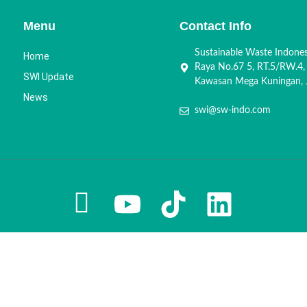
Menu
Contact Info
Sustainable Waste Indone
Home
Raya No.67 5, RT.5/RW.4,
SWI Update
Kawasan Mega Kuningan, J
News
swi@sw-indo.com